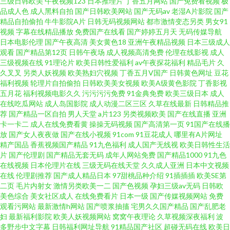
三级日韩欧美
午夜视频123
日本推理片
丁香五月网站
国产免费看视频
极
男人天堂资源 91看片网站官网 久久嫩草视频 91亚洲资源站 一本无码免费视
品成人色
成人黑料自拍
国产日韩欧美网站
国产无码av
老湿A片影院
国产
精品自拍偷拍
牛牛影院A片
日韩无码视频网站
都市激情变态另类
男女91
频 东京热群交影片 影音先锋绿帽电影 成人午夜无码 日韩精品视频播放成人
视频
字幕在线精品播放
免费国产在线看
国产婷婷五月天
无码传媒导航
日本电影伦理
国产午夜高清
美女黄色18
亚洲午夜精品视频
日本三级成人
观看
国产精品第12页
日韩午夜场
成人视频高清免费
伦理在线影视
成人
91免费在线观看网页 色片儿视频 美女直播性爱 91性交免费看 先锋avbb电影
三级视频在线
91理论片
欧美日韩性爱福利
av午夜探花福利
精品毛片
久
久叉叉
另类人妖视频
欧美熟妇穴视频
丁香五月V国产
日韩黄色网址
豆花
极品在线视频 91传媒视频再现观看 久久人妻精品 91纪元 老湿机剧院 91久久
福利视频
轮理片自拍偷拍
日韩欧美美女视频
欧美A级黄色影院
丁香影视
五月花
福利视频电影久久
污污污污免费
91金典免费
欧美三级日本
成人
在线吃瓜网站
成人岛国影院
成人动漫二区三区
久草在线最新
日韩精品推
久 95视频国产 波多野结衣先峰影音 不卡人Av 在线看男人懂的久操 内射喷水
荐
国产精品一区自拍
男人天堂
a片123
另类视频欧美
国产在线直播
亚洲
卡一卡二
成人在线免费看黄
操操无码视频
国产高清第一页
91国产在线播
高潮视频 91视频网新网站 日韩一级棒 AVTT天堂5月天网 丝袜操逼伊人91 国
放
国产女人夜夜做
国产在线小视频
91com
91豆花成人
哪里有A片网址
精产国品
香蕉视频国产精品
91九色福利
成人国产无线视
欧美日韩性生活
片
国产伦理剧
国产精品无套无码
成年人网站免费
国产精品1000
91九色
产精品自拍在线 91sese网 久久这里只 91爱啪啪 国产资源站 91福利社 九色
在线视频
日本伦理片在线
三级无码在线天堂
久久成人亚洲
日本中文视频
在线
伦理剧推荐
国产成人精品日本
97甜桃品种介绍
91插插插
欧美SE第
PORNY95 91国厂视频 久久天堂久久97 91免费福利在线视频 1024国产基地
二页
毛片内射女
激情另类欧美一二
国产色视频
孕妇三级av无码
日韩欧
美色综合
美女社区成人
在线免费看片
日本一级
国产传媒视频网站
免费
观看污网站
最新激情h网站
国产喷浆抽搐
宅男久久国产精品
国产乱肥老
欧洲www视频 91九色熟女老版 五月天深爱成人网 福利网av 91超碰在线视频
妇
最新福利影院
欧美人妖视频网站
窝窝午夜理论
久草视频深夜福利
波
多野步中文字幕
日韩福利网址导航
91精品国产社区
超碰无码在线
欧美日