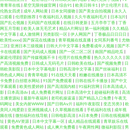
青青草在线
|
星空无限传媒官网
|
综合91
|
欧美日韩卡1
|
护士伦理片
|
乱
伦熟女四虎
|
成年人网站黄
|
日本女同接吻
|
国产美女自拍视频
|
永久入
口观看
|
伦理剧推荐
|
午夜福利后入视频
|
久久午夜福利毛片
|
日本3j片
|
国产乱仑视频
|
无码国产在线观看
|
在线日韩更新
|
五月亭亭丁香
|
丁香
网五月导航
|
欧美人体无毛艺术
|
精品A片网址
|
第一福利视频
|
久久精品
中文字幕
|
成人激情网
|
另类影院一区
|
伊人网国产
|
丁香极品日日日日
|
欧美性xxxx
|
国产探花在线播放
|
青草视频在线直播
|
女同系列番号
|
尤物
二区
|
亚洲日本三级视频
|
日韩大片中文字幕
|
免费看成年人视频
|
国产不
卡在线观看
|
国产无码成人视频
|
国产一区二区二区
|
南国产精品吃瓜
|
家庭伦理剧
|
国产传媒视频不卡
|
伦理片在线免费看
|
热久久久久久久
|
国
产高清视频免费
|
日韩成人无码毛片
|
日韩欧美在线a
|
国产视频免费
|
日
韩欧美影院
|
日本中文字幕电影
|
日韩高清中文字幕
|
国产丝袜福利
|
日
韩色成人网站
|
青青草电影
|
91在线天天看
|
粉嫩在线播放
|
日本高清不
卡免费
|
白丝喷水网站
|
91国产免费观看
|
日韩在线不卡播放
|
国产中文
字幕观看
|
欧美性爱婷婷
|
国产高清国内精
|
91福利宫网
|
日本高清成人
影
|
日本高清dv
|
成人免费看片网址
|
日本高清中文
|
超碰福利香蕉
|
高清
主播资源站
|
最新午夜福利
|
老司机操逼逼
|
国产精品入口免费
|
午夜无
码网址
|
美女内射WWW
|
国产日韩Aⅴ片
|
福利午夜影院
|
变态另类3
|
欧
美同人纯爱剧
|
亚洲视频成人
|
久草视频在线看
|
手机福利在线
|
成年视
频在线
|
微拍福利在线导航
|
日韩电影高清
|
A日本免费
|
日韩在线视频网
址
|
黄色AV资源
|
日本中文字幕一区
|
成人精品在线观看
|
青草娱乐在线
观看
|
免费黄色成人网站
|
成人爽片免费看
|
午夜两性网
|
微福利影院
|
男