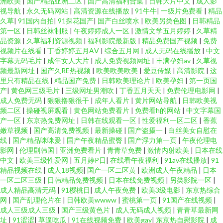
洲欧美
|
国产精品亚洲二区
|
国产高清福利合集
|
日韩大片中文
|
成人影
视导航
|
永久无码网站
|
高清资源在线播放
|
91牛牛
|
一级片免费看
|
精品
久草
|
91国内自拍
|
91探花国产
|
国产白丝喷水
|
欧美另类色图
|
日韩精品
第一区
|
日韩丝袜制服
|
午夜婷婷成人一区
|
激情文学五月婷婷
|
久草精
品资源
|
久草福利资源视频
|
福利影院最新版
|
精品免费国产视频
|
免费
视频片在线看
|
丁香婷婷五月AⅤ
|
综合五月网
|
成人无码在线播放
|
中文
字幕无码毛片
|
成年女人大片
|
成人免费视频网址
|
丰满孕妇av
|
久草视
频最新网址
|
国产久RE热视频
|
欧美欧美欧美
|
爱豆传媒
|
高清影院
|
这
里只有精品在线
|
精品国产免费
|
日韩欧美理论片
|
欧美孕妇
|
第一页国
产
|
黄色网三级毛片
|
三级网址男潮吹
|
丁香五月天天
|
免费伦理电影网
|
成人免费无码
|
狠狠撸狠很干
|
成年人看片
|
黄片网站导航
|
日韩欧美视
频二区
|
操碰视屏观看
|
黄色网站免费看片
|
免费看h的网站
|
中文字幕国
产一区
|
东京热免费网址
|
日韩在线观看一区
|
性爱福利一区二区
|
香蕉
嫩草视频
|
国产高清免费视频
|
最新操碰
|
国产盗摄一
|
白丝美女自慰在
线
|
国产精品咪咪爰
|
国产午夜精品蜜臀
|
国产浮力第一页
|
午夜伦理电
影网
|
伦理剧韩国
|
亚洲免费看片
|
青青草免费
|
激情内射欧美
|
日本在线
中文
|
欧美三级性爱网
|
五月婷P日
|
在线看午夜福利
|
91av在线播放
|
91
精品视频在线
|
成人18视频
|
国产一区二区黄
|
欧洲成人午夜精品
|
日本
一区二区三级
|
日韩精品免费视频
|
日本在线免费视频
|
另类影院一区
|
成人精品高清无码
|
91樱桃日
|
成人午夜免费
|
欧美3级电影
|
东京热综合
网
|
国产乱理伦片在
|
日韩欧美wwww
|
蜜桃第一页
|
91国产在线视频
|
成人三级成人三级
|
国产三级黄色片
|
成人无码成人视频
|
青青草最新网
址
|
91涩涩
|
草逼吃瓜
|
91在线视频免费
|
欧美gay
|
东京热自慰影院
|
成