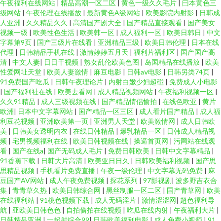
午夜福利在线网站
|
精品高潮一区二区
|
黄色一级久久毛片
|
曰本黄色三
级网站
|
午夜伦理在线播放
|
最新黄色A级网站
|
欧美影院内射影
|
日韩成
人亚洲
|
久久精品久久
|
高清国产剧大全
|
国产精品直接观看
|
国产美女
视频一级
|
欧美性色生活
|
欧美韩一区
|
成人福利一区
|
欧美日韩日
|
中文
字幕第9页
|
国产三级片在线看
|
亚洲精品三级
|
欧美日韩伦理
|
日本在线
代理
|
日韩精品手机在线
|
激情婷婷五月天
|
福利片福利区
|
国产国产高
清
|
中文人妻
|
日日干视频
|
熟女乱伦欧美色图
|
岛国精品在线播放
|
欧美
性爱网址天堂
|
欧美人妻激情
|
麻豆电影
|
日韩aⅴ电影
|
日韩另类74页
|
91免费国产吃瓜
|
日韩午夜理论片
|
内射白嫩少妇超碰
|
免费成人小电影
|
国产福利社在线
|
欧美去看网
|
成人精品视频网站
|
午夜福利视频一区
|
久久91精品
|
成人三级视频在线
|
国产精品情侣愉拍
|
在线色欧亚
|
黄片
欧洲
|
日本中文字幕网站
|
国产精品一区三区
|
成人看片国产精品
|
成人福
利豆花视频
|
亚洲欧美第一页
|
亚洲男人天堂
|
欧美激情网
|
成人日韩欧
美
|
日韩美女透明内衣
|
在线日韩精品
|
爆乳精品一区
|
日韩成人精品视
频
|
宅男视频福利在线
|
欧美日韩视频在线
|
操逼首页网
|
污网站在线观
看
|
国产在线a
|
国产无码成人毛片
|
免费日韩欧美
|
日韩中文字幕精品
|
91香蕉下载
|
日韩大片高清
|
欧美亚日日久
|
日韩欧美福利视频
|
国产思
思精品视频
|
手机看片免费直播
|
午夜一级伦理
|
中文字幕无码免费
|
麻
豆国产AV网站
|
成人午夜免费视频
|
探花系列
|
97影视剧
|
波多野吉衣合
集
|
青青草久热
|
欧美日韩综合网
|
黑丝制服一区二区
|
国产青草网
|
欧美
在线福利站
|
91桃色视频下载
|
成人无码淫片
|
激情涩涩网
|
超色福利导
航
|
亚欧美日韩色色
|
自拍偷拍在线视频
|
吃瓜在线内射
|
午夜福利大片
|
日韩精品亚洲
|
一起射综合99
|
日韩欧美福利电影
|
成人免费小视频
|
91