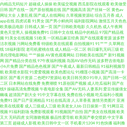
国产中文11 黑人无码一区 91超碰在线 www日韩三级 熟女91九色 91尤物播
内精品无码短片
超碰成人操操
欧美猛交视频
西瓜影院在线观看
欧美做受
日韩
国产在线一
国产原创视频在线
国产视频高清
国产丝袜一区
黄色av
久久草午夜福利视频 亚州tv 91足交网站 日韩精品午夜 91视频大全污污污 久
网址大全
人妻乱视
国产成人在线网站
久草视频资源站
综合五月香
成人
app在线
四虎试看
91男女
国产男小鲜肉同
福利影院网站
激情五月天色色
欧美极品电影
日韩成人第一页
国产日韩欧美电影
久久机热
成人午夜网
草福利免费 伊人亚洲 97av伊人网 91福利无码专区中 国产精品久久色 色色精
黄色天堂男人
操视频免费91
日韩中文在线
精品中的精品
97国产精品视
频
91美女在线视频
51欧美
一区精品麻豆经典
国产在线观看资源
波多野
品影院 岛国资源站 亚洲伊人变态中文字幕 国产精品久久中文字 午夜福利电
洁衣视频
污网站免费看
特级欧美在线观看
自拍视频91
91艹艹
久草网在
线
18福利影院
老司机蜜桃在线
成人精品一区二区
韩日爆乳无码三级
欧
美伦理电影网站
艹艹操操
AV黄色观看网站
日韩欧美在线国产
新91视频
影吃瓜 五月婷婷社区 欧美丝袜自拍制服另类 欧美精品你我色 91色库 91丝袜
网
国产精品分类在线
97午夜福利视频
岛国AV动作无码
波多野吉依电影
小h片免费
国产精品色色视屏
国产午夜成人
最新日韩精品
91福利视频导
主播 wwwcom黄色 人妻都市超碰 91色se 国产在线麻豆成人 四虎国产精品一
航
欧美喷水影院
91爱爱视频
欧美色图论坛
91榴莲小视频
国产高清一卡
新区
国产看片资源
二色吧97资源站
欧美日韩另类0
91华人
国产日韩一区
二区
日本网站在线免费
免费潮喷
91原创国产视频
成人吃瓜福利
国产在
区 丝袜人妻一二区 91亚洲大成网污www 男人天堂vv 99青青热re 欧亚色图
线9
操碰高清免费视频
午夜电影全集
国产AV无码
人妻系列
爱豆传媒倩女
幽魂
超清国产剧大全
91中文字幕在线
免费在线小视频
吃瓜福利小视频
999 91国产传媒在线 国产精品一区二区三 深爱婷婷网 后入大屁股 91视频在
免费91
国产日产亚洲精品
91社在线高清
人人草香蕉
激情另类图片
亚洲
欧美在线观看
成人三级成人三级
欧美老女人bb
日日操第一页
91网豆花
视频
91福利剧场
免费影视观看
91视频国产自拍
国产美女在线视频
欧美
线观看完整版 超碰97人人干人人操 国产精品com 日韩欧美国产成人 色先锋
又大
无码四虎
女同激吻视频
极品性爱导航
欧美国产拳交喷奶
中文字幕
第三页
超碰成人影视
欧美日韩中文一区
手机看片1204
91色快播
福利撸