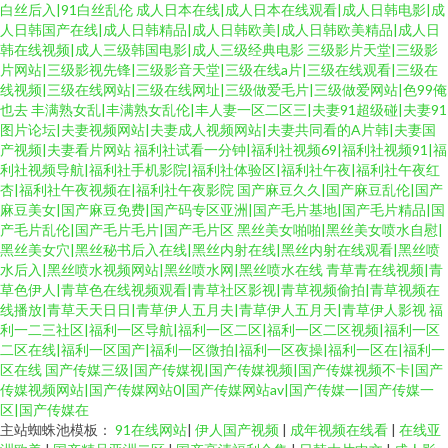
白丝后入|91白丝乱伦
成人日本在线|成人日本在线观看|成人日韩电影|成
人日韩国产在线|成人日韩精品|成人日韩欧美|成人日韩欧美精品|成人日
韩在线视频|成人三级韩国电影|成人三级经典电影
三级影片天堂|三级影
片网站|三级影视先锋|三级影音天堂|三级在线a片|三级在线观看|三级在
线视频|三级在线网站|三级在线网址|三级做爱毛片|三级做爱网站|色99俺
也去
丰满熟女乱|丰满熟女乱伦|丰人妻一区二区三|夫妻91超级碰|夫妻91
图片论坛|夫妻视频网站|夫妻成人视频网站|夫妻共同看的A片韩|夫妻国
产视频|夫妻看片网站
福利社试看一分钟|福利社视频69|福利社视频91|福
利社视频导航|福利社手机影院|福利社体验区|福利社午夜|福利社午夜红
杏|福利社午夜视频在|福利社午夜影院
国产麻豆久久|国产麻豆乱伦|国产
麻豆美女|国产麻豆免费|国产码专区亚洲|国产毛片基地|国产毛片精品|国
产毛片乱伦|国产毛片毛片|国产毛片区
黑丝美女啪啪|黑丝美女喷水自慰|
黑丝美女穴|黑丝秘书后入在线|黑丝内射在线|黑丝内射在线观看|黑丝喷
水后入|黑丝喷水视频网站|黑丝喷水网|黑丝喷水在线
青草青在线视频|青
草色伊人|青草色在线视频观看|青草社区影视|青草视频偷拍|青草视频在
线播放|青草天天日日|青草伊人五月夫|青草伊人五月天|青草伊人影视
福
利一二三社区|福利一区导航|福利一区二区|福利一区二区视频|福利一区
二区在线|福利一区国产|福利一区微拍|福利一区夜操|福利一区在|福利一
区在线
国产传媒三级|国产传媒视|国产传媒视频|国产传媒视频不卡|国产
传媒视频网站|国产传媒网站0|国产传媒网站av|国产传媒一|国产传媒一
区|国产传媒在
主站蜘蛛池模板：
91在线网站
|
伊人国产视频
|
成年视频在线看
|
在线亚