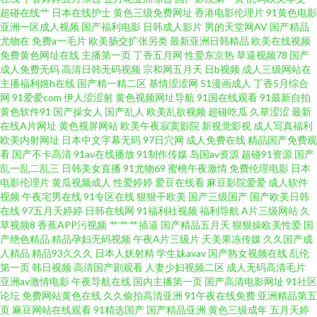
婷美女一区 91N在线视频 国产日韩在 综合激情狠 国产精品96久久 婷婷五月
超碰在线艹
日本在线护士
黄色三级免费网址
香港电影伦理片
91黄色电影
亚洲一区成人视频
国产福利电影
日韩成人影片
男的天堂网AV
国产精品
九一在线 国产伊人41p 91超碰人人摸 日韩色图色片 91红杏网站 91喷水后入
尤物在
免费a一毛片
欧美肠交扩张另类
最新亚洲日韩精品
欧美在线视频
免费黄色网址在线
主播第一页
丁香五月网
性爱东京热
草逼视频78
国产
成人免费无码
高清日韩无码视频
宗和网五月天
日b视频
成人三级网站在
91大神视频网站网址地址 91胖次 狼人香蕉综合 91国产黑丝足交 国产一区二
主播福利姬h在线
国产精一精二区
基情涩涩网
51漫画成人
丁香5月综合
网
91爱爱com
伊人涩涩射
黄色视频网址导航
91国在线观看
91最新自拍
区三区成人 影音先锋三级 91康先生在线播放 97啪啪 久久av潮吹av 丝袜另类
黄色软件91
国产操女人
国产乱人
欧美乱欲视频
超碰吃瓜
久草涩涩
最新
在线A片网址
黄色视屏网站
欧美午夜寂寞影院
新视觉影视
成人写真福利
欧美内射网址
日本中文字幕无码
97日穴网
成人免费在线
精品国产免费观
亚洲中文字幕 91视频网页综合 成人网无码av 91av赵恩静 国产变态另类 伊人
看
国产不卡高清
91av在线播放
91制作传媒
岛国av资源
超碰91资源
国产
乱一乱二乱三
日韩美女直播
91尤物69
蜜桃午夜激情
免费伦理电影
日本
性爱大香蕉 东京影院热 欧美性生活BB片 1024学生看片 91偷怕 97超碰在线
电影伦理片
黄瓜视频成人
性爱婷婷
爱豆在线看
麻豆影院爱爱
成人软件
视频
午夜宅男在线
91专区在线
狠狠干欧美
国产三级国产
国产欧美日韩
在线
97五月天婷婷
日韩在线网
91福利社视频
福利导航
A片三级网站
久
资源站 手机免费福利视频91 精品免费电影伦理 91黄色视频播放 欧美久久黄
草视频8
香蕉APP污视频
艹艹艹插逼
国产精品五月天
狠狠操欧美性爱
国
产绝色精品
精品孕妇无码视频
午夜A片三级片
天美果冻传媒
久久国产成
欧美亚洲日韩国产婷婷 91原创小姨子 浮力影院欧美日韩 国语视频91在线播
人精品
精品93久久久
日本人妖射精
学生妹avav
国产熟女视频在线
乱伦
第一页
韩日视频
高清国产剧观看
人妻少妇视频二区
成人无码高清毛片
亚洲av激情电影
午夜导航在线
国内主播第一页
国产高清电影网址
91社区
放 91性爱网址 日韩高清无码不卡 91九色嫩草国产 黑丝www国产 天堂网91
论坛
免费网站黄色在线
久久偷拍高清亚洲
91午夜在线免费
亚洲精品第五
页
麻豆网站在线观看
91精选国产
国产精品亚洲
黄色三级成年
五月天婷