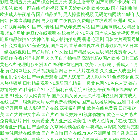
影音A∨资源网 91操操操 91韩国成人TV 大香蕉菊花网 欧美日韩色情专区 影
影院
激情五月天国产
综合网五月天
美女主播青草
国产高清不卡视频
四
虎影视
欧美一区在线
操碰视频
五月天婷婷欧美
欧美大BB
国产福利啪啪
欧洲成人午夜精品
国产精品美乳
男人操蜜桃视频
无码射精网站
18成年人
音先锋内射片 福利社自拍800 性欧美第三页 97资源美女总站 九九久久精品
网站
日本高清电影网
男女啪啪午夜视频
免费电影在线观看
亚洲ab
成人
少妇视频导航
91国产小青蛙
国产成年免费网站
国产视频高清在线
精品香
青娱乐91在线轻轻草 91超碰在线观看 91伊人超碰 丝袜美腿五月天 91手机视
蕉
求a片网址
麻豆tv在线观看
在线撸丝片
91草碰
国产成人激情视频
黑料
吃瓜精品偷拍
91大神合集
成人拍拍拍免费
香港伦理剧
日韩大片观看网址
日韩免费电影
91羞羞视频
国产网站
青草全福视在线
性导航影视AV
日本
频在线观看 涩涩热5 操婷婷导航 91大神电影网一二三区 国产一期二期在线 欧
一级在线视频
国产好片浮力
91久操
国产精品成人在线
精品免费看
人人
看操碰
午夜伦理电影网
久久国自产拍精品
高清乱码0
国产欧美
日韩三级
美国产亚洲色干 91国产92 91探花网址在线 日韩伦理在线视频 91资源人妻 狠
黄色A片
伦理电影亚洲国产
福利姬黄色网址
欧美伊人影院
丁香成人五月
花
黄色网网址女
久草视频最新网址
日韩大片在线看
久久亚洲人成
亚州
色图乱伦小说
国产va免费观看
国产人妖第二
成人影片h
91色婷婷瑟色
东
狠操综合网 男女生互操 日韩国产综合系列 午夜剧场久久 亚洲福利 大香蕉管
京热狠狠草
日韩精品观看
91最新国产精品
一级黄色网
91色色人妻
都市
激情婷婷
91精品国产91
云涩福利在线导航
91视色
午夜福利在线网站
91
网 海角九色极品反差 超碰97人人超 在线不卡AB 韩曰A片观看 91免费蜜桃 91
直播
91处女
伊人网青青草
国产又爽又黄又无
久草福利资源网
东方成人
在线
国产一级免费大片
成年免费视频网站
国产在线播放网站
亚洲日本视
频
淫淫网网
成人影视国产在线
深夜福利网址
欧美在线免费看
日夜夜欧
视频在线网址 熟妇一区二区 欧美婷婷久久网 91九色绿帽夫妻 免费三级
美
国产大片中文字幕
国产片91
操久婷婷
91视频你懂得
黄色三级片毛片
免费电影片
日韩欧美爱爱
成人亚洲区
欧美性16
成人色情黄片在线
在线
wwwcom 91导航福利 91在线视频直播网站 精品动漫一二区 自拍九区 久久婷
观看亚洲精品
国产热综合
久草网视频在线看
午夜精品网影院
伦理片完整
版
黄视网站在线播放
国产片自拍
国产在线91
AV亚洲网址
国产经典三级
在线
丁香婷婷五月综合
五月花亚洲综合
国产影院第一页
乱码欧美孕交