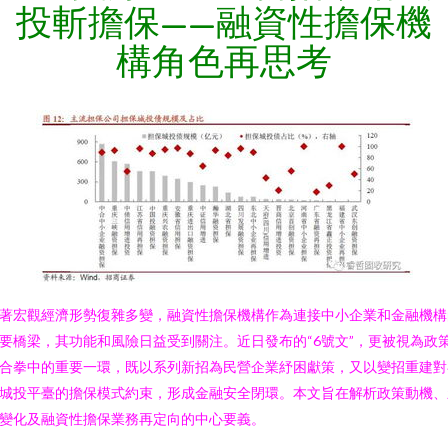
投斬擔保——融資性擔保機
構角色再思考
著宏觀經濟形勢復雜多變，融資性擔保機構作為連接中小企業和金融機構
要橋梁，其功能和風險日益受到關注。近日發布的“6號文”，更被視為政
合拳中的重要一環，既以系列新招為民營企業紓困獻策，又以變招重建對
城投平臺的擔保模式約束，形成金融安全閉環。本文旨在解析政策動機、
變化及融資性擔保業務再定向的中心要義。