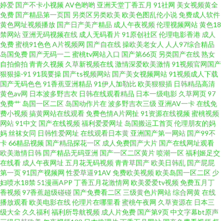
91看篇 久久夜色精品 91国产久久网一区 东方AV东方在线 亚洲日韩欧美成人
婷爱
国产不卡小视频
AV色哟哟
亚洲天堂丁香五月
91社网
美女视频黄全
免费
国产精品第一页国
另类区另类欧美
欧美色图乱伦小说
免费成人软件
黄色网址视频播放
国产日产美产精品
成人午夜视频
伦理视频网站
黄色18
日韩在线高潮 黄色色情 香蕉视频污在线观看 黑丝福利影院 成人导航福利在
禁网站
亚洲无码视频在线
成人无码看片
91原创社区
伦理电影香港
成人
免费
蜜桃91色色
A片视频网
国产自在线
操欧美老女人
人人97综合精品
线视频 五月丁香最新在线无毒 波多野吉依久久 91喷水网站 人妻男人天堂网
岛国免费
国产无码一二
蜜桃tv网站入口
国产第66页
另类国产在线
熟女
自拍偷拍
青青久视频
久草新视频在线
激情深爱欧美激情
91视频官网国产
狠狠操-91
91我要操
国产ts视频网站
国产美女视频网站
91视频成人下载
Ay爱爱影院 午夜寂寞视频 草草观看91在线视频 91亚洲色图在线 日韩伦理视
国产无码色色
91香蕉亚洲精品
91伊人加勒比
欧美狠狠插
日韩精品高清
黄色av网
日本波多野吉衣
日韩在线观看精品
日本一级电影
久草网页
97
频在线观看 91专区在线欢看 91大香蕉公开在线 欧美日韩综合精品无 91社1
免费艹
岛国一区二区
岛国动作片在
波多野吉衣三级
亚洲AV一卡
在线免
费小视频
搞黄网站在线观看
免费色情A片网扯
91资源在线视频
蜜桃视频
网站
91中文
国产在线视频
福利爱爱网址
岛国搬运工首页
伦理朋友的妈
一24免费观看 亚洲成人小说网 成人午夜福利无码 亚洲精品国产免费 成人三
妈
丝袜女同
日韩性爱网址
在线观看日本黄
亚洲国产第一网站
国产99不
卡
66精品视频
国产精品探花一区
成人免费国产大片
国产在线网址观看
级 婷婷精品久久 老司机精品在线观看 91中文字幕熟女 天美福利导航 超碰久
欧美激情日韩
国产精品无码亚洲
国产一区二区黄片
喷潮一区
福利姬足交
在线看
成人午夜网址
五月花无码视频
青青草国产
欧美日韩乱
国产屁屁
第一页
91国产视频网
性爱草逼91AV
免费欧美视频
欧美岛国一区二区
少
网 四虎AV淫国产精东 AV亚洲先锋 日韩精品精品精品 www久久最新 日韩一区
妇喷水18禁
51漫画APP
丁香五月花激情网
欧美爱爱tv视频
免费五月丁
香视频
97香蕉超级碰碰
国产免费看二区
三级黄色片网站
综合网黄
在线
无码 不卡av在线电影网 日本3级网络入口 影音先锋色情五月 东方AV永久在线
播放观看
欧美电影在线
伦理片在哪里看
蜜桃午夜网
久草资源在
日本三
级大全
久久福利
福利所导航视频
成人片免费
国产第9页
中文字幕bt原声