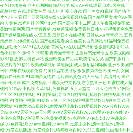
夜
91碰超免费
亚洲色图网站
精品欧美
成人AV在线观看
日本a级在线
干
露脸熟女
在线观看黄色网
成人抖音
爰上碰91
国产美女91视频
国产情侣
片
97人人看
国产三级视频在线
91免费视频精品
国产精品另类
黄色AV网
站人
黄色91福利社
污网址18禁
国产高清不卡二区
成人午夜视频免费
欧
美激情福利网
国产青青青草
91草逼视频
免费看片日韩
午夜视频福利免费
国产嫩草视频在线
69叉叉叉
最新日本在线视频
日韩成人a
青青操91
五月
天婷婷
91短视频在线
国产在线观看的
白丝美女自慰网站
91福利免费视
频
加勒比91AV
91在线观看
黄网站av在线
国产视频
狠狠擼狠狠擼
91桃
色小视频
91激情
91干啪啪
青青操青青干
主播诱惑无码专区
欧美视频电
影
91播放
麻豆桃色网站
亚洲欧美国产另类
欧美伦理另类
国产刺激对白
在线观看91精品
欧美成年视频
操碰操揉
成人微拍福利导航
亚洲欧美国产
日韩
成年在线观看免费
岛国精品在线播放
狠狠撸第四色
欧美一页
女同
电影在线观看
91网国产尤物在
毛片网站黄色
狼人三级片
高清男同
国产
日韩伦理淫
成年免费视频
亚洲欧美中文视频
东京热亚洲色图
蜜桃成人超
碰网
91精品小视频
久草福利免费视影
五月天堂网
五月天色四虎
91网综
合社区|91微拍福利|91微拍福利导航|91微拍福利视频|91微拍视频|91微
拍网|91微拍小视频|91伪娘人妖一区|91伪娘视频网站|91伪娘在线
91作
爱网站|91做爱动态视频|91做爱精品电影|91做爱视频|97AV波多|97AV
导航|97AV天堂|97av天堂网|97AV天堂在线|97dyy伦理
97色伦在线|97
色伦综合网|97色论网|97色美女视频|97色蜜桃|97色妞妞|97色碰碰碰
碰|97色频视观|97色情视频|97色情网
91爱上碰|91爱社影院|91爱视
频|91爱在线播放|91爱综合|91暗网喷水自慰|91凹凸视频|91白浆蝌蚪|91