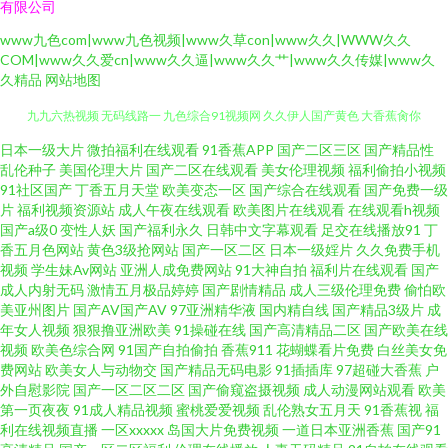
有限公司
www九色com|www九色视频|www久草con|www久久|WWW久久
COM|www久久爱cn|www久久逼|www久久艹|www久久传媒|www久
久精品
网站地图
九九六热视频 无码线路一 九色综合91视频网 久久伊人国产黄色 大香蕉肏你
午夜福利导航网 午夜福利视频网 大香蕉狼人窝 黄色极品网站蓝莓视频 国产
日本一级大片
微拍福利在线观看
91香蕉APP
国产二区三区
国产精品性
乱伦种子
美国伦理大片
国产二区在线观看
美女伦理视频
福利偷拍小视频
91社区国产
丁香五月天堂
欧美变态一区
国产综合在线观看
国产免费一级
精品鲁鲁鲁视频 亚洲夜色传媒网 草莓污秽视频 日韩高清丁香 欧美h网 91资源
片
福利视频资源站
成人午夜在线观看
欧美图片在线观看
在线观看h视频
国产a级0
变性人妖
国产福利永久
日韩中文字幕观看
足交在线播放91
丁
站 人妻熟女视频一区二区 www免费成人网站 涩婷婷久久网站 91免费视频在
香五月色网站
黄色3级抢网站
国产一区二区
日本一级婬片
久久免费手机
视频
学生妹Av网站
亚洲人成免费网站
91大神自拍
福利片在线观看
国产
成人内射无码
激情五月极品婷婷
国产剧情精品
成人三级伦理免费
偷怕欧
线播放 男人天堂vv 国际东方AV在线 国产老湿中文字幕 91导航国产 俺来也五
美亚州图片
国产AV国产AV
97亚洲精华液
国内精自线
国产精品3级片
成
年女人视频
狠狠撸亚洲欧美
91操碰在线
国产高清精品二区
国产欧美在线
月天伦理 国产精品一区在线懂色 91射福利 另类无码变态 91传剧mv在线看 韩
视频
欧美色综合网
91国产自拍偷拍
香蕉911
花蝴蝶看片免费
白丝美女免
费网站
欧美女人与动物交
国产精品无码电影
91插插库
97超碰大香蕉
户
外自慰影院
国产一区二区二区
国产偷窥盗摄视频
成人动漫网站观看
欧美
国成人网址导航 影音先锋在线波多 福利姬www操com 香蕉久久婷婷一区 超
第一页夜夜
91成人精品视频
蜜桃爱爱视频
乱伦熟女五月天
91香蕉视
福
利在线视频直播
一区xxxxx
岛国大片免费视频
一道日本亚洲香蕉
国产91