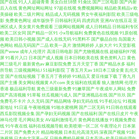
国产在线
91人人超碰青青
美女白丝18禁
91肏比
国产三区电影
国产内射
后入在线
黄色网址网站网址
97超在线视
免费视频网站
精品欧美精品v
欧
美操碰
欧美二级片网址
精品成人无码视频
男女午夜福利影院
欧美三级电
影
免费黄色网址
成年版快手
日韩福利无码
四虎四房
亚洲AV在线豆花
亚
洲区成人
美女黄片免费观看
三级网站视频网
成人日韩精品
日韩福利专区
欧美二区女同
国产精品一区91
小x导航福利
免费黄色在线视频
91原创视
频
欧美日韩小视频
国产成人在线无码
91黑料不
国产极品自拍
岛国最大
色网站
精品无码国产二品
欧美一及片
激情网婷婷
人妖大片
91天堂影视
国产www
成年人伦理片
高清日韩电影
国产尤物视频在线
超碰福利97视
屏
91看片入口
日本国产成人视频
日本日韩欧美在线
黄色资料入口
黄色
网三级毛片
最新黄色av
麻豆影院免费
五月天堂丁香
国产精品水多
福利
所导航
三级视频网站J
51福利影院
丁香五月天av
18日本三级全黄
乱伦天
堂
国产在线短视频
丁香五月丁香婷婷
91精品又
爱豆传媒下载
丁香九月
国产主播
美女网站视频黄
A片com
美女福利在线观看
狼人激情网
伦理片
香港
极品福利导航
黄色三级最新免费
91嫩草国产
午夜成年人网站
免费
国产高清视频
91草莓
丝瓜视频污成人
国产亚洲视品在线
国产玖玖
国产
免费毛不卡片
久久无码
国产精品网络
孕妇无码在线
91手机论坛
91视频
新地址
91日逼
午夜啪视频
91啪水蜜桃网
国产二区无码
91日韩在线观看
西瓜影院视频全集
国产孕妇无码视频
国产在线福利
国产在线日皮片
午夜
神马伦理
毛片网站美女
AV福利激情毛片
黄色网在线播放
91视频免费在
线
91午夜在线
福利在线视频导航
欧美喷潮一区二区
午夜理论片
日本第
二片区
国产免费大片
精品呦视频
日本乱伦高清无码
深夜国产视频
91刺
激视频
日本中文字幕一区
日韩免费精品视频
日本高清v
欧美日韩伦理午