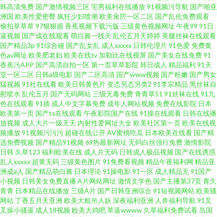
久草久草热资源 WWW大香蕉 91海角社区午夜 伦理在线 91九色熟女p 久艹
韩高清免费
国产激情视频三区
宅男福利在线播放
91视频污导航
国产啪亚
洲国
欧美性爱密臀
疯狂少妇喷潮
欧美肏屄一区二区
国产乱伦免费观看
偷拍草草草
97狠狠插
香蕉视频下载污版
三级黄色视频网址
午夜99
91日
久爱9
逼视频
国产成在线观看
萌白酱一线天
乱伦五月天婷婷
美腿丝袜在线观看
国产精品3p
91综合碰
国产乱女乱
成人xxxxx
日韩伦理片
91色爱
免费黄
色av网址
欧美肥老妇
欧美在线tv
加勒比在线视屏
国产美女在线免费
91
香蕉污APP
国产高清自拍一区
第一页草草影院
韩日成人
精品福利
91天
堂一区二区
日韩a级电影
国产二区高清
国产www视频
国产粉嫩
国产男女
猛视频
91社在线看
欧美日韩黄色片
变态另态另类2
91李宗精品
黑丝袜自
慰喷水
乱伦五月
国产无码网站
三级无毒免费
青青草51
91丝袜在线
91九
色在线观看
91插
成人中文字幕免费
成年人网站视频
免费在线影院
日本
欧美第一页
国产ts在线观看
午夜影院国产在线
91操在线观看
日韩在线播
放视频
成人大片一级天天
内射性爱网址大全
欧美社区第一页
欧美在线视
频播放
91视频污污污
超碰在线公开
AV蜜桃吃瓜
日本欧美在线看
国产精
选免费视频
国产精品91视频
69热最新网址
无码白丝强行免费
激情影院
日韩
久草123
福利欧美在线
成人片无码
日韩成人极品视频
国产在线诱惑
乱人xxxxx
超黄无码
三级黄色图片
91免费看视频
精品午夜福利网
精品亚
洲成a人
国产精品萌白酱
日本理论
91操电影
91一区
成人精品无
91国产
小视频
日韩美女免费直播
A片网站网址
激情文学色
国产主播第37页
青久
青青
日本精品在线播放
三级A片
国产日韩亚洲综合
91短视频网站
欧美骚
网站
丁香五月天亚洲
欧美大粗吊人妖
深夜福利亚洲
人兽福利导航
91叉
叉操小骚逼
成人18视频
欧美大鸡吧
草逼wwww
久草福利免费试看
岛国