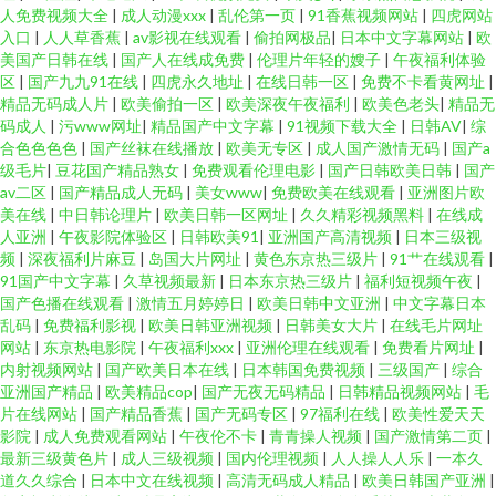
人免费视频大全
|
成人动漫xxx
|
乱伦第一页
|
91香蕉视频网站
|
四虎网站
入口
|
人人草香蕉
|
av影视在线观看
|
偷拍网极品
|
日本中文字幕网站
|
欧
美国产日韩在线
|
国产人在线成免费
|
伦理片年轻的嫂子
|
午夜福利体验
区
|
国产九九91在线
|
四虎永久地址
|
在线日韩一区
|
免费不卡看黄网址
|
精品无码成人片
|
欧美偷拍一区
|
欧美深夜午夜福利
|
欧美色老头
|
精品无
码成人
|
污www网址
|
精品国产中文字幕
|
91视频下载大全
|
日韩AV
|
综
合色色色色
|
国产丝袜在线播放
|
欧美无专区
|
成人国产激情无码
|
国产a
级毛片
|
豆花国产精品熟女
|
免费观看伦理电影
|
国产日韩欧美日韩
|
国产
av二区
|
国产精品成人无码
|
美女www
|
免费欧美在线观看
|
亚洲图片欧
美在线
|
中日韩论理片
|
欧美日韩一区网址
|
久久精彩视频黑料
|
在线成
人亚洲
|
午夜影院体验区
|
日韩欧美91
|
亚洲国产高清视频
|
日本三级视
频
|
深夜福利片麻豆
|
岛国大片网址
|
黄色东京热三级片
|
91艹在线观看
|
91国产中文字幕
|
久草视频最新
|
日本东京热三级片
|
福利短视频午夜
|
国产色播在线观看
|
激情五月婷婷日
|
欧美日韩中文亚洲
|
中文字幕日本
乱码
|
免费福利影视
|
欧美日韩亚洲视频
|
日韩美女大片
|
在线毛片网址
网站
|
东京热电影院
|
午夜福利xxx
|
亚洲伦理在线观看
|
免费看片网址
|
内射视频网站
|
国产欧美日本在线
|
日本韩国免费视频
|
三级国产
|
综合
亚洲国产精品
|
欧美精品cop
|
国产无夜无码精品
|
日韩精品视频网站
|
毛
片在线网站
|
国产精品香蕉
|
国产无码专区
|
97福利在线
|
欧美性爱天天
影院
|
成人免费观看网站
|
午夜伦不卡
|
青青操人视频
|
国产激情第二页
|
最新三级黄色片
|
成人三级视频
|
国内伦理视频
|
人人操人人乐
|
一本久
道久久综合
|
日本中文在线视频
|
高清无码成人精品
|
欧美日韩国产亚洲
|