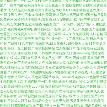
碰人人97青青 欧美口韩中文字目 一区国产片 国产一区色呦呦呦 日韩午夜福
高清精品
国产一区二区福利
伦理在线播放
人妻无码精品
91自拍在线观看
国产一级片内射
夜夜骑青青草
欧美色图人妻
在线免费欧美视频
免费黄色
毛片
成人精品无码视频
欧美午夜极品
性欧美ⅩⅩⅩⅩ乱
欧美色色六月天
利精品 一区二区三区 成人永久 黄色片在线免费观看 久久午夜福利专区 国产
91影视网
午夜伦不卡
加勒比性爱网
青草国产在线视频
亚洲国产精品导航
欧美色淫
波多野结依电影
91狠狠撸
成人深夜电影
精品国产美女剃毛
加
成人精品一 男人的天堂理论片 四虎东方va私人影库 91ncom免费观看 91超碰
勒比熟女
91碰在线
欧美裸模
萌白酱国产一区
美国一级AV
国产人在线成
免费
免费黄色A片网址
微拍福利国产视频
国产人成无码视频
国产原创区
色花堂
在线免费黄A片
久草福利
乱伦家庭
成人午夜免费视频
人妖射精
国
资源总站 亚洲干逼视频 91亚州 久久草视频 91内射视频 美欧韩视频 91网站黄
产屁屁
国产精品天干天
国产精品午夜一区
中文字幕无码人妻
日本不卡二
区
国产日韩91
久草福利视频网
91日日夜夜91
超碰碰天天操
91草草酒店
色日韩在线 91麻豆久久 抖阴在线第一区 影音先锋av电影网站 91男人网 国产
视频
韩日一区二区
国产激情视频网站
成人视频日本
茄子视频污
亚洲色
欲天天
成人丝瓜视频下载
日韩逼网
精东传媒入口
黄wwww色
香港伦理
电影在线
成人影院在线播放
欧美足交一区二区
91视频电影
另类四虎
亚
精品九九精品 亚洲成人色网 超碰人妻色图 欧美成人日韩精品 91色情主站 九
洲东京热
国产不卡在线
91九色视频
日本天堂视频导航
日本三级光棍影院
91大神精品
欧美怡红院院二区
爱豆传媒观看网站
综合日韩欧美
草逼网首
一一二国产 最新亚洲分区电影更新 欧美变态bdsm 91麻豆人妻偷人精品 国内
页
国产日韩精品91
91视频网站在线
69性影院
福利资源在线
91自拍最新
网址
青青草国产成人
黄色岛国网站
欧美一xxxxx
欧美gayv
91色情激情网
中国韩国日本高清
国产国产一区
亚洲欧洲成人
日韩在线
久久国产影视综
国产精品天干天干 91操碰内射 成人欧美精产国品久久 欧美女优性交 91视频
合
欧美69潮喷
伦理片app下载
激情视频国产精品
91草莓久草超碰
成人性
爱aa影院
欧美性爱插插
欧美日韩色黄片
91草莓影院
午夜电影网久久
国
私拍 九九91视频 亚洲色天堂五月丁香 超碰91视觉 伊人大香蕉99 91黄色颜色
产丝袜美女
国产精彩视频
操碰视屏
国产福利在线
91久久影院
免费日韩
电影
日韩成人影视
欧美精品性交
午夜宅男免费
另类亚洲色情
家庭乱伦
理电影
91草B草B视频
国产精品熟女一
国产巨乳在线观看
四虎免费91
国